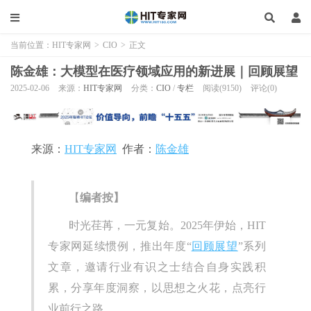
当前位置：
HIT专家网
>
CIO
>
正文
陈金雄：大模型在医疗领域应用的新进展｜回顾展望
2025-02-06
来源：
HIT专家网
分类：
CIO
/
专栏
阅读(9150)
评论(0)
来源：
HIT专家网
作者：
陈金雄
【
编者按】
时光荏苒，一元复始。2025年伊始，HIT
专家网延续惯例，推出年度“
回顾展望
”系列
文章，邀请行业有识之士结合自身实践积
累，分享年度洞察，以思想之火花，点亮行
业前行之路。