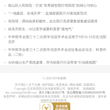
南山区人民医院：打造“世界级智慧灯塔医院”的雄心与初心
“一地建设、全域共享”：盐城探索医疗AI落地新范式
张琼瑶：调动临床积极性，走出医疗高质量数据集建设困境
徐东升医生：AI让医学减重科普更“接地气”
中华医学会第三十二次医学信息学术会议将于9月16-19日在沈阳
召开
中华医学会第三十二次医学信息学术会议征集会议论文、科普作
品（二轮）
AI向核心生产系统渗透，华为给医疗行业带来“行动路线图”
© 2026
HIT专家网
关于我们
|
关于注册
|
保护隐私
|
免责条款
|
网站地图
|
加盟我们
Copyright
北京和思凯文化传媒有限公司
版权所有
. 投稿邮箱:
zhu_xiaobing@hit180.com
京ICP备12020227号
京公网安备11010802010595号
免责声明：本网站部分转载内容来自互联网，无法与作者取得直接联系，请作者
见稿件后与本站联系。