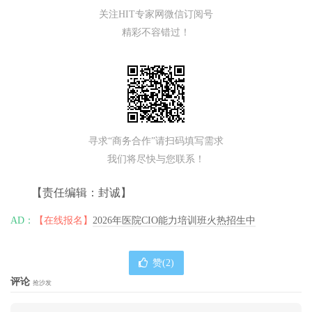
关注HIT专家网微信订阅号
精彩不容错过！
寻求“商务合作”请扫码填写需求
我们将尽快与您联系！
【责任编辑：封诚】
AD：
【在线报名】
2026年医院CIO能力培训班火热招生中
赞(
2
)
评论
抢沙发