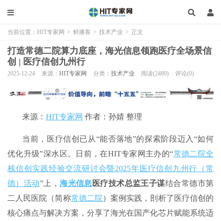
当前位置：
HIT专家网
>
鲜播客
>
技术产业
>
正文
打造常德二院算力底座，海光信息领跑医疗全场景信
创 | 医疗信创九州行
2025-12-24
来源：
HIT专家网
分类：
技术产业
阅读(2480)
评论(0)
来源：
HIT专家网
作者：孙婧 整理
当前，医疗信创已从“能否落地”的探索阶段迈入“如何
优化升级”深水区。日前，在HIT专家网主办的“
常德二院全
栈信创实践经验交流研讨会暨2025年医疗信创九州行（常
德）活动
”上，
海光信息
医疗技术总监王子谋
结合常德市第
二人民医院（简称
常德二院
）案例实践，剖析了医疗信创的
核心痛点与解决方案，分享了海光在国产化芯片赋能系统适