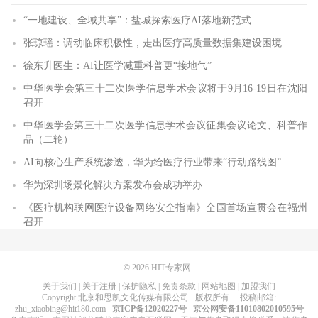
“一地建设、全域共享”：盐城探索医疗AI落地新范式
张琼瑶：调动临床积极性，走出医疗高质量数据集建设困境
徐东升医生：AI让医学减重科普更“接地气”
中华医学会第三十二次医学信息学术会议将于9月16-19日在沈阳
召开
中华医学会第三十二次医学信息学术会议征集会议论文、科普作
品（二轮）
AI向核心生产系统渗透，华为给医疗行业带来“行动路线图”
华为深圳场景化解决方案发布会成功举办
《医疗机构联网医疗设备网络安全指南》全国首场宣贯会在福州
召开
© 2026
HIT专家网
关于我们
|
关于注册
|
保护隐私
|
免责条款
|
网站地图
|
加盟我们
Copyright
北京和思凯文化传媒有限公司
版权所有
. 投稿邮箱:
zhu_xiaobing@hit180.com
京ICP备12020227号
京公网安备11010802010595号