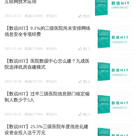
互联网技术应用
2021-11-11
阅读(14409)
评论(0)
赞(
8
)
【数说HIT】9.1%的三级医院尚未安排网络
信息安全专项经费
2021-11-04
阅读(17080)
评论(0)
赞(
7
)
【数说HIT】医院数据中心怎么建？九成医
院选择机房自建模式
2021-10-28
阅读(15733)
评论(0)
赞(
4
)
【数说HIT】过半三级医院信息部门核定编
制人数少于5人
2021-10-21
阅读(17160)
评论(0)
赞(
7
)
【数说HIT】25.5%三级医院年度信息化建
设资金投入达千万元