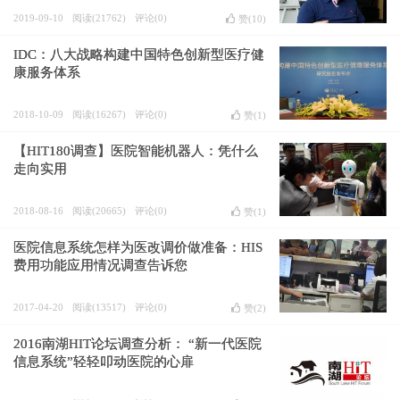
2019-09-10
阅读(21762)
评论(0)
赞(
10
)
IDC：八大战略构建中国特色创新型医疗健
康服务体系
2018-10-09
阅读(16267)
评论(0)
赞(
1
)
【HIT180调查】医院智能机器人：凭什么
走向实用
2018-08-16
阅读(20665)
评论(0)
赞(
1
)
医院信息系统怎样为医改调价做准备：HIS
费用功能应用情况调查告诉您
2017-04-20
阅读(13517)
评论(0)
赞(
2
)
2016南湖HIT论坛调查分析： “新一代医院
信息系统”轻轻叩动医院的心扉