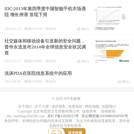
IDC:2013年第四季度中国智能手机市场遇
阻 增长停滞 首现下滑
2014-02-13
阅读(11218)
评论(0)
赞(
2
)
社交媒体和移动设备引发新的安全问题，
普华永道发布2014年全球信息安全状况调
查
2013-12-17
阅读(35366)
评论(0)
赞(
1
)
浅谈PDA在医院信息系统中的应用
2012-06-01
阅读(13494)
评论(0)
赞(
4
)
© 2026
HIT专家网
关于我们
|
关于注册
|
保护隐私
|
免责条款
|
网站地图
|
加盟我们
Copyright
北京和思凯文化传媒有限公司
版权所有
. 投稿邮箱:
zhu_xiaobing@hit180.com
京ICP备12020227号
京公网安备11010802010595号
免责声明：本网站部分转载内容来自互联网，无法与作者取得直接联系，请作者
见稿件后与本站联系。