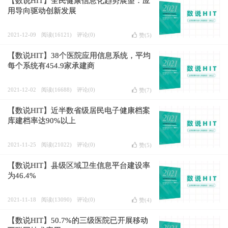
【数说HIT】全民健康信息化趋势展望：应
用导向驱动创新发展
2021-12-09
阅读(16121)
评论(0)
赞(
5
)
【数说HIT】38个医院应用信息系统，平均
每个系统有454.9家承建商
2021-12-02
阅读(16688)
评论(0)
赞(
7
)
【数说HIT】近半数省级居民电子健康档案
库建档率达90%以上
2021-11-25
阅读(21022)
评论(0)
赞(
5
)
【数说HIT】县级区域卫生信息平台建设率
为46.4%
2021-11-18
阅读(13090)
评论(0)
赞(
4
)
【数说HIT】50.7%的三级医院已开展移动