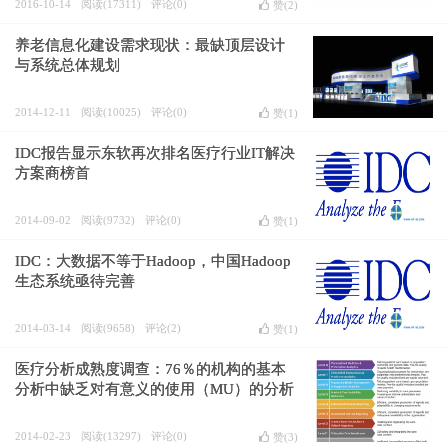
2016-10-14
阅读(17311)
评论(0)
赞(
2
)
养老信息化建设需求现状：最缺顶层设计
与系统总体规划
2014-12-11
阅读(10025)
评论(0)
赞(
1
)
IDC报告显示东软再次排名医疗行业IT解决
方案商榜首
2014-09-02
阅读(9732)
评论(0)
赞(
1
)
IDC：大数据不等于Hadoop，中国Hadoop
生态系统亟待完善
2014-03-14
阅读(9658)
评论(2)
赞(
1
)
医疗分析成熟度调查：76％的机构的基本
分析中缺乏对有意义的使用（MU）的分析
2014-02-23
阅读(13297)
评论(0)
赞(
3
)