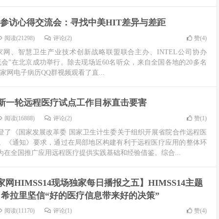
S14参访心得交流会：寻找中美HIT差异与差距
阅读(21298)
评论(2)
赞(
4
)
专家网、智慧卫生产业技术创新战略联盟联合主办、INTEL公司协办
得交流会”在北京成功举行。除去现场近60名听众，来自全国各地的20多名
专家网电子病历QQ群视频观看了直...
新一轮远程医疗试点工作目标直击要害
阅读(16888)
评论(2)
赞(
1
)
登了《国家发展改革委 国家卫生计生委关于组织开展省院合作远程医
。《通知》要求，通过在局部地区构建有利于远程医疗应用的整体环
在全国推广应用远程医疗提供实践基础和经验借鉴。综合...
家网HIMSS14现场独家每日播报之五】HIMSS14主题
希拉里坚信“好的医疗信息带来好的决策”
阅读(11170)
评论(1)
赞(
4
)