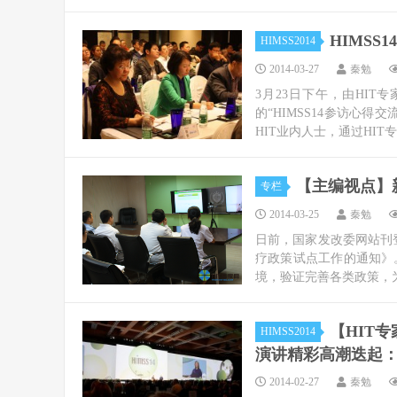
HIMS
HIMSS2014
2014-03-27
秦勉
3月23日下午，由HIT
的“HIMSS14参访心
HIT业内人士，通过HIT
【主编视点】
专栏
2014-03-25
秦勉
日前，国家发改委网站刊
疗政策试点工作的通知》
境，验证完善各类政策，为
【HIT专
HIMSS2014
演讲精彩高潮迭起：
2014-02-27
秦勉