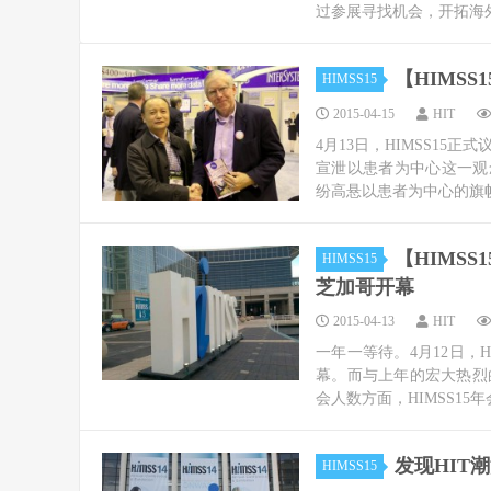
过参展寻找机会，开拓海外
【HIMS
HIMSS15
2015-04-15
HIT
4月13日，HIMSS15
宣泄以患者为中心这一观
纷高悬以患者为中心的旗帜
【HIMS
HIMSS15
芝加哥开幕
2015-04-13
HIT
一年一等待。4月12日，H
幕。而与上年的宏大热烈的
会人数方面，HIMSS15年
发现HIT潮
HIMSS15