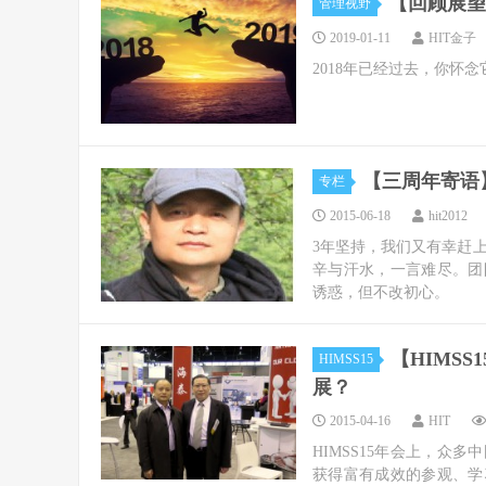
【回顾展望
管理视野
2019-01-11
HIT金子
2018年已经过去，你怀念
【三周年寄语
专栏
2015-06-18
hit2012
3年坚持，我们又有幸赶
辛与汗水，一言难尽。团
诱惑，但不改初心。
【HIMS
HIMSS15
展？
2015-04-16
HIT
HIMSS15年会上，众
获得富有成效的参观、学