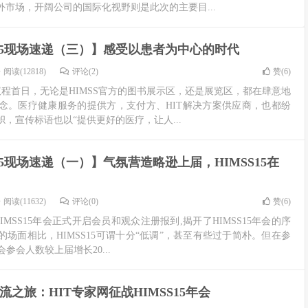
市场，开阔公司的国际化视野则是此次的主要目...
S15现场速递（三）】感受以患者为中心的时代
阅读(12818)
评论(2)
赞(
6
)
正式议程首日，无论是HIMSS官方的图书展示区，还是展览区，都在肆意地
念。医疗健康服务的提供方，支付方、HIT解决方案供应商，也都纷
，宣传标语也以“提供更好的医疗，让人...
S15现场速递（一）】气氛营造略逊上届，HIMSS15在
阅读(11632)
评论(0)
赞(
6
)
IMSS15年会正式开启会员和观众注册报到,揭开了HIMSS15年会的序
场面相比，HIMSS15可谓十分“低调”，甚至有些过于简朴。但在参
会参会人数较上届增长20...
流之旅：HIT专家网征战HIMSS15年会