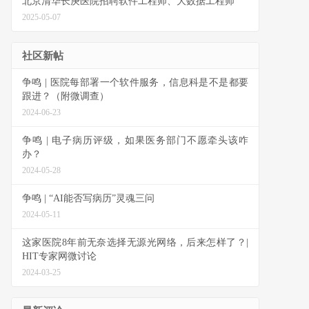
北京清华长庚医院招聘软件工程师、大数据工程师
2025-05-07
社区新帖
争鸣 | 医院每部署一个软件服务，信息科是不是都要
跟进？（附微调查）
2024-06-23
争鸣 | 电子病历评级，如果医务部门不愿牵头该咋
办？
2024-05-28
争鸣 | “AI能否写病历”灵魂三问
2024-05-11
这家医院8年前无奈选择无源光网络，后来怎样了？|
HIT专家网微讨论
2024-03-25