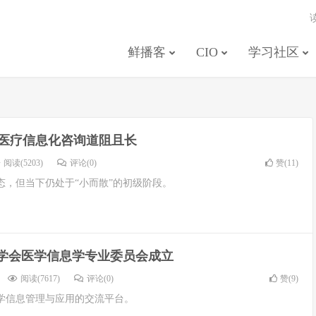
鲜播客
CIO
学习社区
| 医疗信息化咨询道阻且长
阅读(5203)
评论(0)
赞(
11
)
态，但当下仍处于“小而散”的初级阶段。
学会医学信息学专业委员会成立
阅读(7617)
评论(0)
赞(
9
)
学信息管理与应用的交流平台。