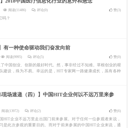
】2018中国医疗信息化行业的意外和悬念
阅读(11486)
评论(0)
赞(
3
)
它吗？
】有一种使命驱动我们奋发向前
阅读(9995)
评论(5)
赞(
0
)
上了中国创业、创新的最好时代。然，事非经过不知难。草根创业的艰
队建设，殊为不易。幸运的是，HIT专家网一路健康成长，虽有各种
S15现场速递（四）】中国HIT企业何以不远万里来参
阅读(13972)
评论(2)
赞(
6
)
多中国HIT企业不远万里走出国门前来参展。对于任何一位参观者来说，
习是此次参观的重要目的。而对于前来参展的中国HIT企业来说，通