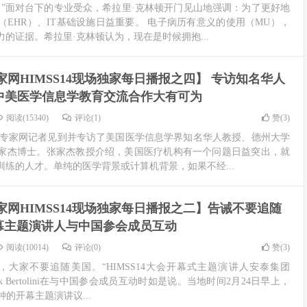
。”面对台下的专业受众，希拉里·克林顿开门见山地强调：为了更好地
EHR）、IT基础设施日益重要。 电子病历有意义的使用（MU），
的证据。希拉里·克林顿认为，现在是时候拥抱...
专家网HIMSS14现场独家每日播报之四】 专访知名华人
中美医学信息学教育交流合作大有可为
阅读(15340)
评论(1)
赞(
3
)
IT专家网记者见到并专访了美国医学信息学界知名华人教授、德州大学
家杰博士。张家杰教授介绍，美国医疗机构有一个问题日益突出，就
练的人才。单纯的医学背景或计算机背景，如果不经...
专家网HIMSS14现场独家每日播报之二】告诫不要追随
4开幕主题演讲人与中国参会成员互动
阅读(10014)
评论(0)
赞(
3
)
，大家不要追随美国。“HIMSS14大会开幕式主题演讲人安泰集团
rk Bertolini在与中国参会成员互动时如是说。当地时间2月24日早上，
分钟的开幕主题演讲议...