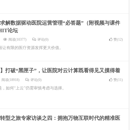
求解数据驱动医院运营管理“必答题”（附视频与课件
HIT论坛
阅读(10377)
评论(0)
赞(
12
)
段让有限的医疗资源发挥更大价值。
】打破“黑匣子”，让医院对云计算既看得见又摸得着
阅读(18918)
评论(0)
赞(
11
)
题，如何“上云”仍需审慎考虑与选择。
转型之旅专家访谈之四：拥抱万物互联时代的精准医