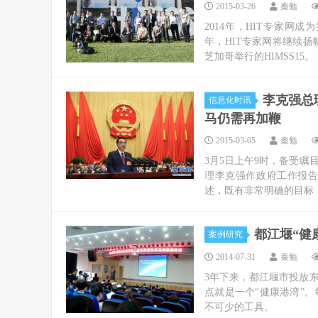
2015-03-26
秦勉
2014年，HIT专家网成
年，HIT专家网将继续扬帆
芝加哥举行的HIMSS15。
李克强总
信息化时讯
马仍需再加鞭
2015-03-05
秦勉
3月5日上午9时，备受
理李克强作政府工作报
述，既有非常明确的目标，
都江堰“健
案例研究
2014-07-31
秦勉
3年下来，都江堰市投放东
点就是一个“健康港湾”
不可少的工具。