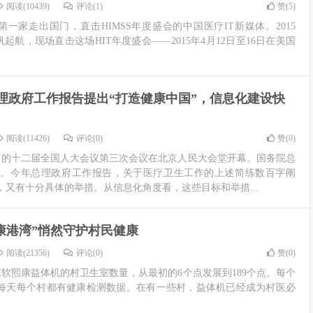
阅读(10439)
评论(1)
赞(
5
)
为第一家走出国门，直击HIMSS年度盛会的中国医疗IT新媒体。2015
起航，现场直击这场HIT年度盛会——2015年4月12日至16日在美国
理政府工作报告提出“打造健康中国”，信息化建设快
阅读(11426)
评论(0)
赞(
0
)
瞩目的十二届全国人大会议第三次会议在北京人民大会堂开幕。国务院总
告。今年总理政府工作报告，关于医疗卫生工作的上述简练数百字阐
又有十分具体的举措。从信息化角度看，这些目标和举措...
康港湾”悄然守护村民健康
阅读(21356)
评论(0)
赞(
0
)
软熙康益体机的村卫生室数量，从最初的6个点发展到189个点。每个
。每天每个村都有健康检测数据。在有一些村，益体机已经成为村医必