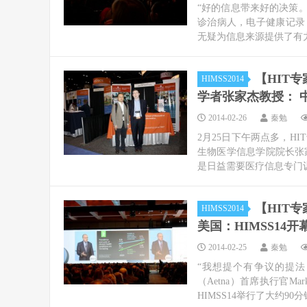
“好的信息带来好的决策
诊治病人，电子健康记录（
无疑为信息来源提供了有力
【HIT
HIMSS2014
学者张家杰教授： 
2014-02-26
秦勉
2月25日下午两点多，H
生物医学信息学院院长张
是日益需要医疗信息专门训
【HIT
HIMSS2014
美国：HIMSS1
2014-02-25
秦勉
“我想提个有争议的提法
（Aetna）首席执行官Ma
HIMSS14举行了大约90