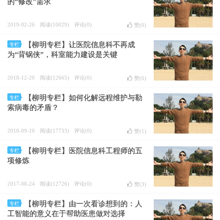
的“修改”需求
2019-02-26
阅读(10029)
评论(0)
赞(
0
)
【柳明专栏】让医院信息科不再成
专栏
为“背锅侠”，科室能力建设是关键
2018-12-20
阅读(12665)
评论(0)
赞(
0
)
【柳明专栏】如何化解远程维护与勒
专栏
索病毒的矛盾？
2018-09-10
阅读(17733)
评论(0)
赞(
1
)
【柳明专栏】医院信息科工程师的五
专栏
项修炼
2017-08-24
阅读(12726)
评论(0)
赞(
3
)
【柳明专栏】由一次看诊想到的：人
专栏
工智能的意义在于帮助医患做对选择