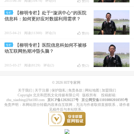
2015-06-30
阅读(10474)
评论(0)
赞(
0
)
【柳明专栏】处于“漩涡中心”的医院
专栏
信息科：如何更好应对数据利用需求？
2015-04-21
阅读(11300)
评论(3)
赞(
0
)
【柳明专栏】医院信息科如何不被移
专栏
动互联网热潮冲昏头脑？
2015-03-27
阅读(8129)
评论(2)
赞(
2
)
© 2026
HIT专家网
关于我们
|
关于注册
|
保护隐私
|
免责条款
|
网站地图
|
加盟我们
Copyright
北京和思凯文化传媒有限公司
版权所有
. 投稿邮箱:
zhu_xiaobing@hit180.com
京ICP备12020227号
京公网安备11010802010595号
免责声明：本网站部分转载内容来自互联网，无法与作者取得直接联系，请作者
见稿件后与本站联系。