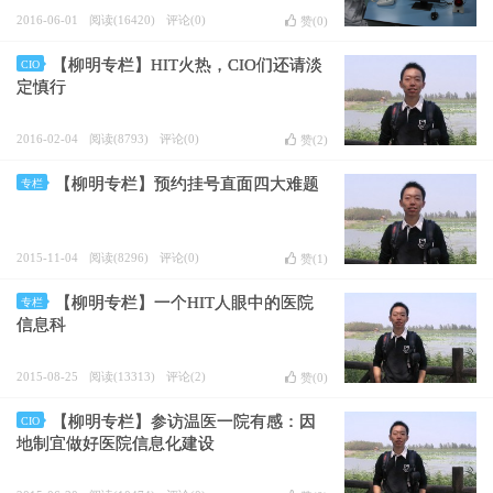
2016-06-01
阅读(16420)
评论(0)
赞(
0
)
【柳明专栏】HIT火热，CIO们还请淡
CIO
定慎行
2016-02-04
阅读(8793)
评论(0)
赞(
2
)
【柳明专栏】预约挂号直面四大难题
专栏
2015-11-04
阅读(8296)
评论(0)
赞(
1
)
【柳明专栏】一个HIT人眼中的医院
专栏
信息科
2015-08-25
阅读(13313)
评论(2)
赞(
0
)
【柳明专栏】参访温医一院有感：因
CIO
地制宜做好医院信息化建设