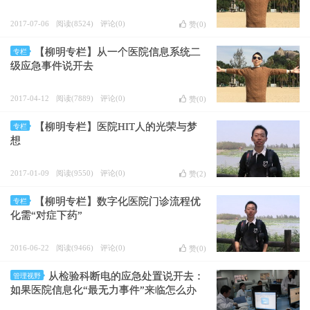
2017-07-06
阅读(8524)
评论(0)
赞(
0
)
【柳明专栏】从一个医院信息系统二
专栏
级应急事件说开去
2017-04-12
阅读(7889)
评论(0)
赞(
0
)
【柳明专栏】医院HIT人的光荣与梦
专栏
想
2017-01-09
阅读(9550)
评论(0)
赞(
2
)
【柳明专栏】数字化医院门诊流程优
专栏
化需“对症下药”
2016-06-22
阅读(9466)
评论(0)
赞(
0
)
从检验科断电的应急处置说开去：
管理视野
如果医院信息化“最无力事件”来临怎么办