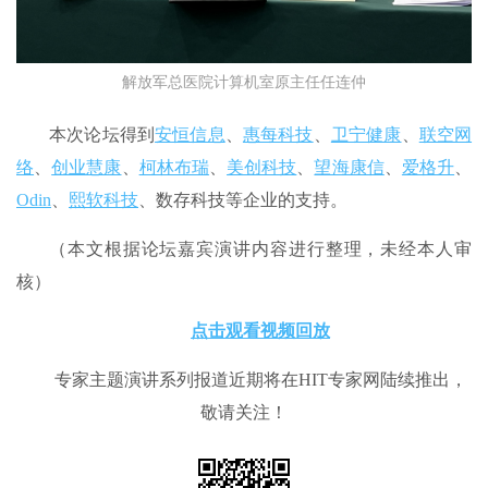
解放军总医院计算机室原主任任连仲
本次论坛得到
安恒信息
、
惠每科技
、
卫宁健康
、
联空网
络
、
创业慧康
、
柯林布瑞
、
美创科技
、
望海康信
、
爱格升
、
Odin
、
熙软科技
、数存科技等企业的支持。
（本文根据论坛嘉宾演讲内容进行整理，未经本人审
核）
点击观看视频回放
专家主题演讲系列报道近期将在HIT专家网陆续推出，
敬请关注！