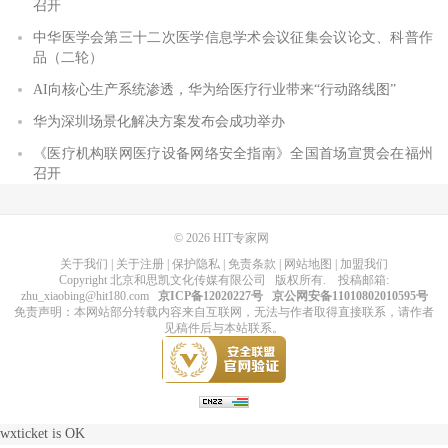
召开
中华医学会第三十二次医学信息学术会议征集会议论文、科普作
品（二轮）
AI向核心生产系统渗透，华为给医疗行业带来“行动路线图”
华为深圳场景化解决方案发布会成功举办
《医疗机构联网医疗设备网络安全指南》全国首场宣贯会在福州
召开
© 2026
HIT专家网
关于我们
|
关于注册
|
保护隐私
|
免责条款
|
网站地图
|
加盟我们
Copyright
北京和思凯文化传媒有限公司
版权所有
. 投稿邮箱:
zhu_xiaobing@hit180.com
京ICP备12020227号
京公网安备11010802010595号
免责声明：本网站部分转载内容来自互联网，无法与作者取得直接联系，请作者
见稿件后与本站联系。
wxticket is OK