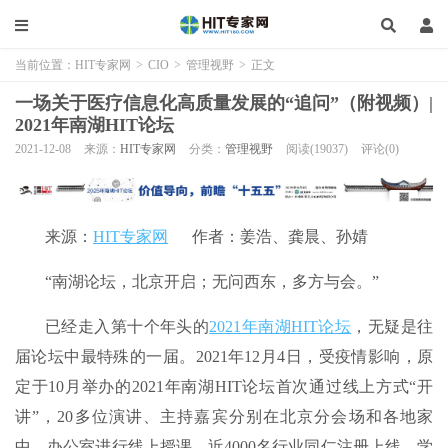
当前位置：
HIT专家网
>
CIO
>
管理视野
>
正文
一场关于医疗信息化高质量发展的“追问”（附视频）|
2021年南湖HIT论坛
2021-12-08
来源：
HIT专家网
分类：
管理视野
阅读(19037)
评论(0)
来源：
HIT专家网
作者：姜浩、龚晨、孙婧
“南湖论坛，北京开启；无问西东，多方与会。”
已经走入第十个年头的
2021年南湖HIT论坛
，无疑是往
届论坛中最特殊的一届。2021年12月4日，受疫情影响，原
定于10月举办的2021年南湖HIT论坛首次通过线上方式“开
讲”，20多位演讲、主持嘉宾分别在北京分会场和各地家
中、办公室进行线上授课，近4000名行业同仁注册上线，学