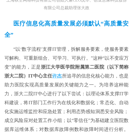
上海联空网络科技有限公司创始人兼CEO况华、创业慧康科技股份
有限公司总裁助理张大政
医疗信息化高质量发展必须默认“高质量安
全”
“以‘数字流程’支撑IT管理，拆解服务要素，使服务要素
可解构、可重新组合、可学习、可执行。”这种“以不变应万
变”的能力，正是
浙江大学医学院附属第二医院
（
以下简称
浙大二院
）
IT中心主任
许杰
所追寻的信息化核心能力，也是
助力医院实现高质量发展的关键能力之一。为培养这种能
力，浙大二院IT中心进行了以下尝试：以理论体系支撑IT学
科建设，将IT部门工作行为在线化和数据化；常态化、自动
化实施运维监控和应急处置；利用态势感知洞悉安全风险；
成立风险应对处置工作小组；以“零信任”为基础建立医院数
据库运维体系；对数据库故障例数和故障时间进行分析。