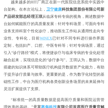
越来越多的HIT厂商正在新一代医院信息系统中实践中
台架构。在本次论坛上，
卫宁健康
科技集团股份有限公司新
产品研发部总经理王琪
从临床专科专病的视角，阐述数据中
台如何赋能医疗的高质量发展：针对专科场景，可面向专科
业务支持科室个性化诊疗，推动医生工作站从通用性走向专
业性、专科化，目前
WiNEX
已针对不同专科进行操作界面
定制，包括妇产、口腔、中医专科等；针对专病场景，通过
引入“诊疗路径”模式，将便捷诊疗与临床专病的专业化处理
融合起来，实现信息化的“诊疗参与”。王琪认为，数据中台
搭建的知识体系可帮助医疗机构提升数据资产化能力，有助
于提升诊疗质量与效率。更重要的是，作为数字化转型的基
础性工作，中台为医疗机构各类创新业务场景的未来延伸与
灵活扩展提供了支撑。
“标准统一的高质量数据是提高医疗质量和医院运营管
理效率的基础。”
北京
惠每科技
有限公司首席医疗质量官解