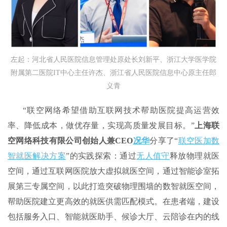
左起：河北省人民医院信息管理处原处长刘新平、浙江大学医学院
附属第二医院IT中心主任许杰、浙江省人民医院信息中心原主任郎
义青
“联空网络希望借助互联网技术帮助医院提高运营效
率、降低成本，做优存量，实现高质量发展目标。”
上海联
空网络科技有限公司创始人兼CEO
况华
分享了“
联空医加数
智就医解决方案
”的实践探索：通过
无人值守
释放物理就医
空间，通过互联网医院放大虚拟就医空间，通过智能诊室拓
展第三专属空间，以此打造突破物理围墙的数智就医空间，
帮助医院建立更高效的就医供需匹配模式。在患者端，建设
包括服务入口、智能就医助手、候诊大厅、云陪诊在内的线