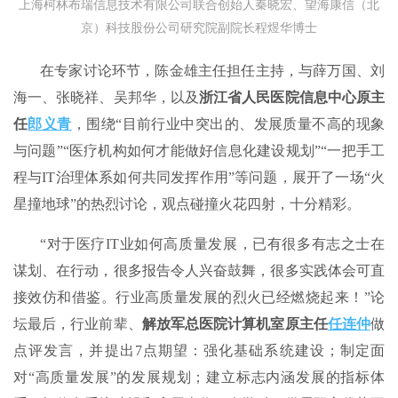
上海柯林布瑞信息技术有限公司联合创始人秦晓宏、望海康信（北
京）科技股份公司研究院副院长程煜华博士
在专家讨论环节，陈金雄主任担任主持，与薛万国、刘
海一、张晓祥、吴邦华，以及
浙江省人民医院信息中心原主
任
郎义青
，围绕“目前行业中突出的、发展质量不高的现象
与问题”“医疗机构如何才能做好信息化建设规划”“一把手工
程与IT治理体系如何共同发挥作用”等问题，展开了一场“火
星撞地球”的热烈讨论，观点碰撞火花四射，十分精彩。
“对于医疗IT业如何高质量发展，已有很多有志之士在
谋划、在行动，很多报告令人兴奋鼓舞，很多实践体会可直
接效仿和借鉴。行业高质量发展的烈火已经燃烧起来！”论
坛最后，行业前辈、
解放军总医院计算机室原主任
任连仲
做
点评发言，并提出7点期望：强化基础系统建设；制定面
对“高质量发展”的发展规划；建立标志内涵发展的指标体