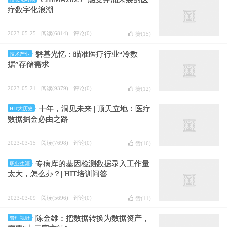
疗数字化浪潮
2023-05-25
阅读(6814)
评论(0)
赞(
15
)
磐基光忆：瞄准医疗行业“冷数
技术产业
据”存储需求
2023-05-21
阅读(9379)
评论(0)
赞(
12
)
十年，洞见未来 | 顶天立地：医疗
HIT大历史
数据掘金必由之路
2023-03-15
阅读(7698)
评论(0)
赞(
16
)
专病库的基因检测数据录入工作量
职业生涯
太大，怎么办？| HIT培训问答
2023-03-09
阅读(5696)
评论(0)
赞(
11
)
陈金雄：把数据转换为数据资产，
管理视野