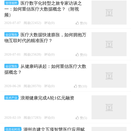
医疗数字化转型之旅专家访谈之
管理视野
一：如何重估医疗大数据概念？（附视
频）
2020-07-07
阅读(22452)
评论(0)
赞(
9
)
医疗大数据快速膨胀，如何拥抱万
会议预告
物互联时代的精准医疗？
2020-07-01
阅读(25628)
评论(0)
赞(
6
)
从健康码谈起：如何重估医疗大数
会议预告
据概念？
2020-06-28
阅读(28570)
评论(0)
赞(
10
)
浪潮健康完成A轮1亿元融资
技术产业
2020-02-19
阅读(17283)
评论(0)
赞(
5
)
湖州市建立五项智慧医疗应用赋
信息化时讯