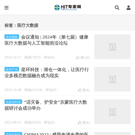
标签：医疗大数据
会议通知 | 2024年（第七届）健康
会议预告
医疗大数据与人工智能前沿论坛
2024-10-17
阅读(7833)
评论(0)
赞(
10
)
星环科技：湖仓一体化，让医疗行
技术产业
业多模态数据融合成为现实
2023-10-08
阅读(13119)
评论(0)
赞(
8
)
“话灾备、护安全”京蒙医疗大数
信息化时讯
据研讨会成功举办
2023-08-01
阅读(5628)
评论(0)
赞(
8
)
CHIMA2023 | 感受奔涌来袭的医
信息化时讯