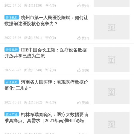
2022-07-06
阅读(11136)
评论(0)
赞(
4
)
杭州市第一人民医院陈斌：如何让
管理视野
数据阐述医院核心竞争力？
2022-06-26
阅读(13591)
评论(0)
赞(
7
)
IHE中国会长王韬：医疗设备数据
管理视野
开放共享已成为主流
2022-06-22
阅读(13348)
评论(0)
赞(
6
)
河南省人民医院：实现医疗数据价
管理视野
值化“三步走”
2022-06-21
阅读(10962)
评论(0)
赞(
6
)
柯林布瑞秦晓宏：医疗大数据要瞄
技术产业
准真痛点、真需求 | 2021年南湖HIT论坛