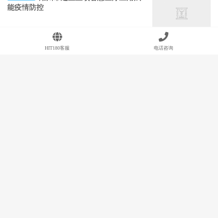
能疫情防控
2020-02-17
阅读(15176)
评论(0)
赞(
4
)
HIT180客服
电话咨询
2020年第四届智慧医疗创新大赛正
技术产业
式启动
2019-11-27
阅读(17742)
评论(0)
赞(
3
)
薛万国：医疗大数据安全的四个特
管理视野
点
2019-11-17
阅读(20247)
评论(0)
赞(
11
)
【南湖HIT论坛】西南医院汪鹏：
管理视野
临床数据利用能力建设实战感悟（附视
频）
2019-11-13
阅读(17873)
评论(0)
赞(
12
)
数据安全和数据治理是医院数据资
技术产业
源利用的“两翼”