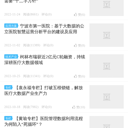
需要“十二字方针”
2022-11-24
阅读(8661)
评论(0)
赞(
6
)
宁波市第一医院：基于大数据的公
应用方案
立医院智慧运营分析平台的建设及应用
2022-11-02
阅读(11389)
评论(0)
赞(
8
)
柯林布瑞获近2亿元C轮融资，持续
技术产业
深耕医疗大数据领域
2022-10-25
阅读(11341)
评论(0)
赞(
6
)
【袁永福专栏】打破五根锁链，解放
专栏
医疗大数据产业生产力
2022-10-18
阅读(7982)
评论(0)
赞(
10
)
【黄瑜专栏】医院管理数据利用流程
专栏
为何陷入“死循环”？