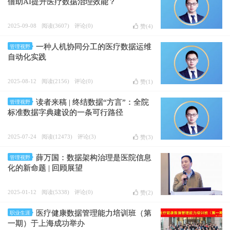
借助AI提升医疗数据治理效能？
2025-09-08
阅读(3607)
评论(0)
赞(
4
)
一种人机协同分工的医疗数据运维
管理视野
自动化实践
2025-08-12
阅读(2156)
评论(0)
赞(
1
)
读者来稿 | 终结数据“方言”：全院
管理视野
标准数据字典建设的一条可行路径
2025-07-24
阅读(12473)
评论(3)
赞(
3
)
薛万国：数据架构治理是医院信息
管理视野
化的新命题 | 回顾展望
2025-01-12
阅读(5338)
评论(0)
赞(
2
)
医疗健康数据管理能力培训班（第
职业生涯
一期）于上海成功举办