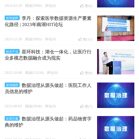
2024-02-20
阅读(5990)
评论(0)
赞(
6
)
李丹：探索医学数据资源生产要素
管理视野
化路径 | 2023年南湖HIT论坛
2023-12-20
阅读(5905)
评论(0)
赞(
11
)
星环科技：湖仓一体化，让医疗行
技术产业
业多模态数据融合成为现实
2023-10-08
阅读(13126)
评论(0)
赞(
8
)
数据治理从源头做起：医院工作人
管理视野
员信息的维护
2023-09-03
阅读(5856)
评论(0)
赞(
7
)
数据治理从源头做起：药品物资字
应用方案
典的维护