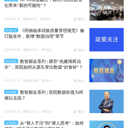
化带来“新的可能性”？
2026-06-18
阅读(815)
评论(0)
赞(
1
)
《药物临床试验质量管理规范》修
政策标准
订版发布，新增“数据治理”章节
2026-06-09
阅读(1652)
评论(0)
赞(
0
)
数智掘金系列 | 摒弃“先建湖再治
管理视野
水”，医院如何从源头管出数据“好食材”？
2025-11-12
阅读(4289)
评论(0)
赞(
2
)
数智掘金系列 | 医院数据价值为何
管理视野
难以兑现？
2025-09-10
阅读(2571)
评论(0)
赞(
5
)
从“替人干活”到“替人思考”：如何
管理视野