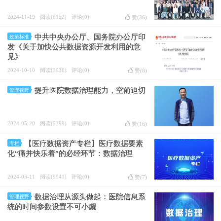
2024-11-19
阅读(6152)
评论(0)
赞(
36
)
中共中央办公厅、国务院办公厅印
政策标准
发《关于加快公共数据资源开发利用的意
见》
2024-10-10
阅读(3930)
评论(0)
赞(
8
)
提升医院数据治理能力，空前迫切
管理视野
2024-05-20
阅读(5399)
评论(0)
赞(
16
)
【医疗数据资产专栏】医疗数据要素
专栏
化“痛并快乐着”的必经环节：数据治理
2024-03-11
阅读(9941)
评论(0)
赞(
7
)
数据治理从源头做起：医院信息系
管理视野
统的时间参数设置不可小觑