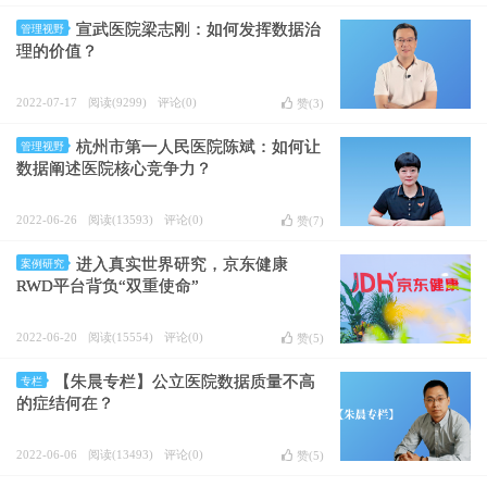
宣武医院梁志刚：如何发挥数据治
管理视野
理的价值？
2022-07-17
阅读(9299)
评论(0)
赞(
3
)
杭州市第一人民医院陈斌：如何让
管理视野
数据阐述医院核心竞争力？
2022-06-26
阅读(13593)
评论(0)
赞(
7
)
进入真实世界研究，京东健康
案例研究
RWD平台背负“双重使命”
2022-06-20
阅读(15554)
评论(0)
赞(
5
)
【朱晨专栏】公立医院数据质量不高
专栏
的症结何在？
2022-06-06
阅读(13493)
评论(0)
赞(
5
)