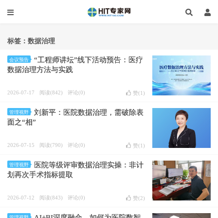
标签：数据治理
“工程师讲坛”线下活动预告：医疗
会议预告
数据治理方法与实践
2026-07-17
阅读(842)
评论(0)
赞(
1
)
刘新平：医院数据治理，需破除表
管理视野
面之“相”
2026-07-15
阅读(790)
评论(0)
赞(
1
)
医院等级评审数据治理实操：非计
管理视野
划再次手术指标提取
2026-07-12
阅读(843)
评论(0)
赞(
2
)
AI+BI深度融合，如何为医院数智
管理视野