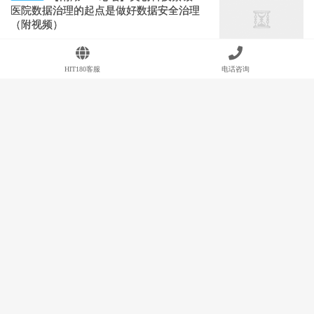
医院数据治理的起点是做好数据安全治理
（附视频）
2019-11-26
阅读(12087)
评论(0)
赞(
5
)
HIT180客服
电话咨询
健康报：公立医院绩效考核要打
管理视野
赢“数据质控”这场硬仗
2019-11-22
阅读(10520)
评论(0)
赞(
7
)
数据安全和数据治理是医院数据资
技术产业
源利用的“两翼”
2019-11-11
阅读(16087)
评论(0)
赞(
10
)
【CHIMA 2019】森亿智能将举
会议预告
办“AI+信息化：智慧医院建设的实践与思
考”专题卫星会
2019-06-28
阅读(9150)
评论(0)
赞(
7
)
2019 CHINC回眸：医院信息平台
技术产业
和AI原本是“近亲”