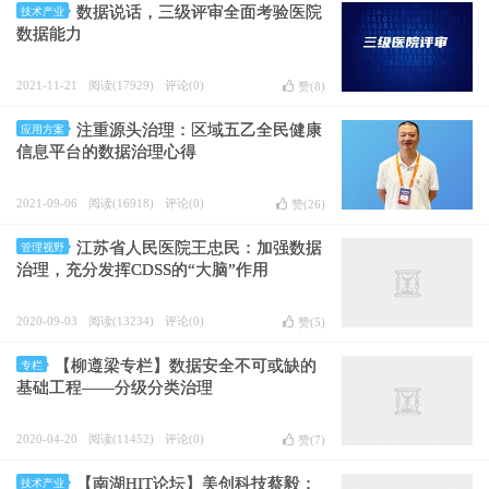
数据说话，三级评审全面考验医院
技术产业
数据能力
2021-11-21
阅读(17929)
评论(0)
赞(
8
)
注重源头治理：区域五乙全民健康
应用方案
信息平台的数据治理心得
2021-09-06
阅读(16918)
评论(0)
赞(
26
)
江苏省人民医院王忠民：加强数据
管理视野
治理，充分发挥CDSS的“大脑”作用
2020-09-03
阅读(13234)
评论(0)
赞(
5
)
【柳遵梁专栏】数据安全不可或缺的
专栏
基础工程——分级分类治理
2020-04-20
阅读(11452)
评论(0)
赞(
7
)
【南湖HIT论坛】美创科技蔡毅：
技术产业