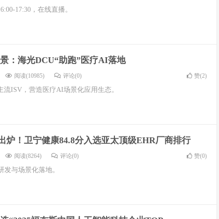
6:00-17:30，在线直播。
景：海光DCU“助跑”医疗AI落地
阅读(10985)
评论(0)
赞(
2
)
流ISV，营造医疗AI场景化应用生态。
分出炉！卫宁健康84.8分入选亚太顶级EHR厂商排行
阅读(8264)
评论(0)
赞(
0
)
疗研发与场景化落地。