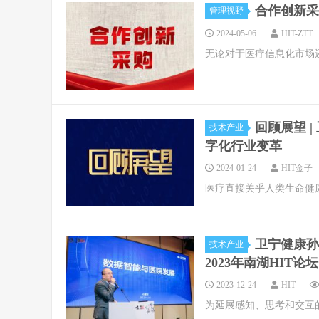
合作创新采
管理视野
2024-05-06
HIT-ZTT
无论对于医疗信息化市场
回顾展望 
技术产业
字化行业变革
2024-01-24
HIT金子
医疗直接关乎人类生命健
卫宁健康孙
技术产业
2023年南湖HIT论坛
2023-12-24
HIT
为延展感知、思考和交互的