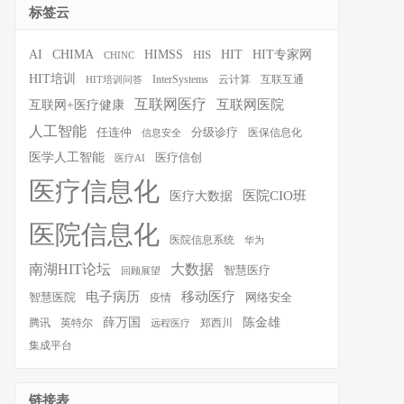
标签云
HIT
HIT专家网
AI
CHIMA
HIMSS
HIS
CHINC
HIT培训
InterSystems
云计算
互联互通
HIT培训问答
互联网医疗
互联网医院
互联网+医疗健康
人工智能
任连仲
分级诊疗
医保信息化
信息安全
医学人工智能
医疗信创
医疗AI
医疗信息化
医院CIO班
医疗大数据
医院信息化
医院信息系统
华为
南湖HIT论坛
大数据
智慧医疗
回顾展望
移动医疗
电子病历
智慧医院
疫情
网络安全
薛万国
陈金雄
腾讯
英特尔
郑西川
远程医疗
集成平台
链接表