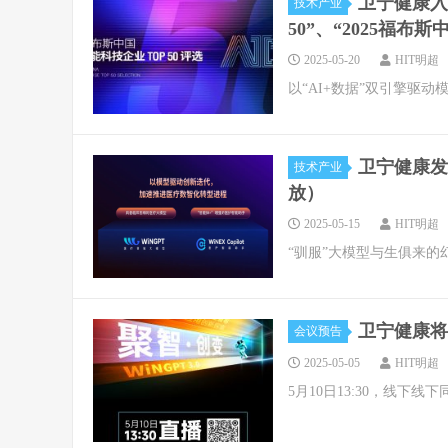
卫宁健康入
技术产业
50”、“2025福
2025-05-20
HIT明超
以“AI+数据”双引擎驱
卫宁健康发
技术产业
放）
2025-05-15
HIT明超
“驯服”大模型与生俱来
卫宁健康将发布
会议预告
2025-05-05
HIT明超
5月10日13:30，线下线