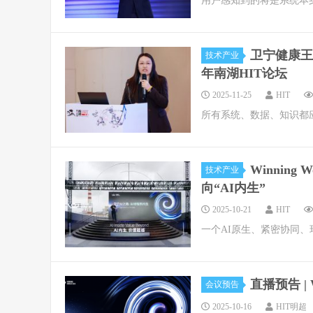
用户感知到的将是系统本身
卫宁健康王利
技术产业
年南湖HIT论坛
2025-11-25
HIT
所有系统、数据、知识都应
Winning
技术产业
向“AI内生”
2025-10-21
HIT
一个AI原生、紧密协同
直播预告 | 
会议预告
2025-10-16
HIT明超