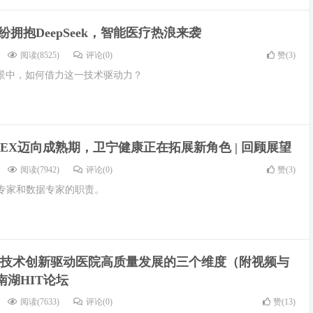
纷拥抱DeepSeek，智能医疗热浪来袭
阅读(8525)
评论(0)
赞(
3
)
景中，如何借力这一技术驱动力？
NEX迈向成熟期，卫宁健康正在拓展新角色 | 回顾展望
阅读(7942)
评论(0)
赞(
3
)
I专家和数据专家的职责。
技术创新驱动医院高质量发展的三个维度（附视频与
年南湖HIT论坛
阅读(7633)
评论(0)
赞(
13
)