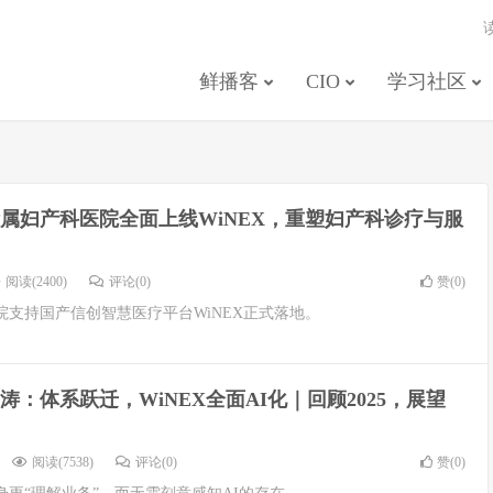
鲜播客
CIO
学习社区
属妇产科医院全面上线WiNEX，重塑妇产科诊疗与服
阅读(2400)
评论(0)
赞(
0
)
支持国产信创智慧医疗平台WiNEX正式落地。
涛：体系跃迁，WiNEX全面AI化｜回顾2025，展望
阅读(7538)
评论(0)
赞(
0
)