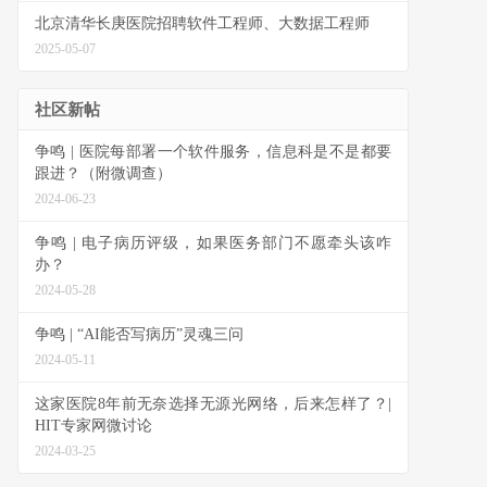
北京清华长庚医院招聘软件工程师、大数据工程师
2025-05-07
社区新帖
争鸣 | 医院每部署一个软件服务，信息科是不是都要
跟进？（附微调查）
2024-06-23
争鸣 | 电子病历评级，如果医务部门不愿牵头该咋
办？
2024-05-28
争鸣 | “AI能否写病历”灵魂三问
2024-05-11
这家医院8年前无奈选择无源光网络，后来怎样了？|
HIT专家网微讨论
2024-03-25