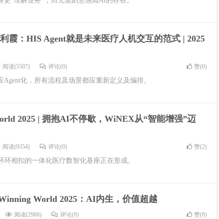
更“理解业务”，而无需刻意感知AI的存在。
霞：HIS Agent就是未来医疗人机交互的范式 | 2025
阅读(5507)
评论(0)
赞(
0
)
Agent化，所有流程及场景都应重新定义及编排。
 World 2025 | 拥抱AI不停歇，WiNEX从“智能增强”迈
阅读(9354)
评论(0)
赞(
2
)
、环环相扣的一体化医疗数智化基座正在形成。
Winning World 2025：AI内生，价值超越
阅读(2960)
评论(0)
赞(
0
)